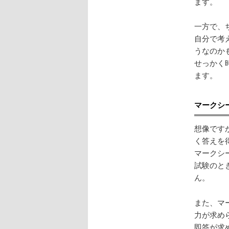
ます。
一方で、
自分で考
うなのか
せっかく
ます。
マークシ
想像です
く答えを
マークシ
試験のと
ん。
また、マ
力が求め
即答が求