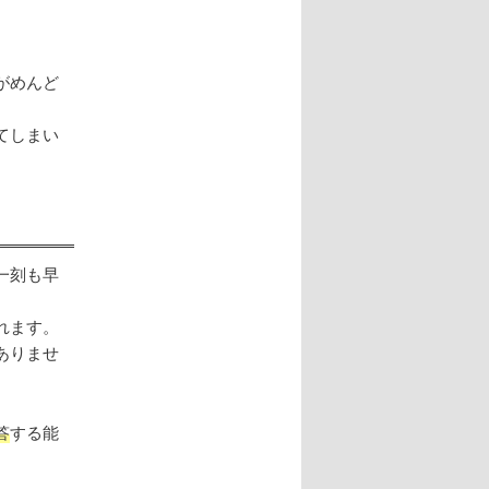
がめんど
てしまい
一刻も早
れます。
ありませ
答
する能