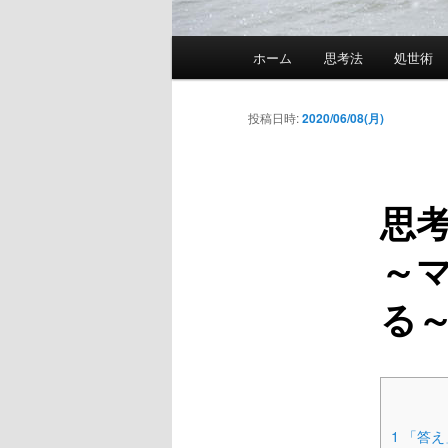
メ
ホーム
思考法
処世術
イ
ン
メ
投稿日時:
2020/06/08(月)
ニ
ュ
ー
思
～
る
1
「答え