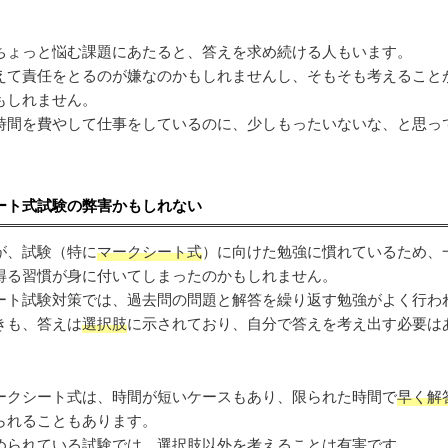
ちょっと悩む課題にあたると、答えを求め続ける人もいます。
えて責任をとるのが嫌なのかもしれませんし、そもそも考えること
もしれません。
時間を費やして仕事をしているのに、少しもったいないな、と思っ
ート式試験の弊害かもしれない
が、試験（特に
マークシート式
）に向けた勉強に慣れているため、
得る習慣が身に付いてしまったのかもしれません。
ート試験対策では、過去問の問題と解答を繰り返す勉強がよく行わ
きも、答えは
選択肢
に示されており、自分で答えを考え出す必要は
ークシート式は、時間が短いケースもあり、限られた時間で
早く解
られることもあります。
められている試験では、選択肢以外を考えることは有害です。