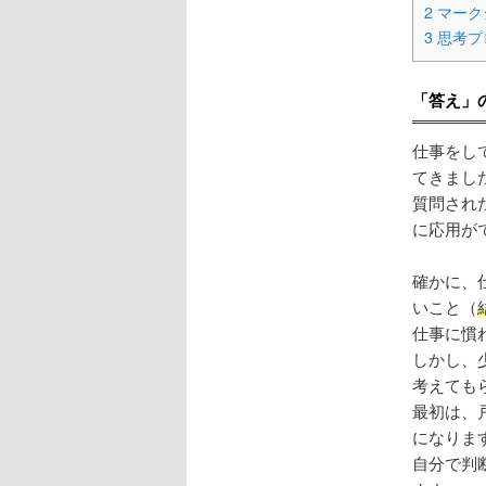
2
マーク
3
思考プ
「答え」
仕事をし
てきまし
質問され
に応用が
確かに、
いこと（
仕事に慣
しかし、
考えても
最初は、
になりま
自分で判