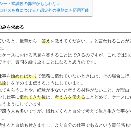
シート式試験の弊害かもしれない
ロセスを身につけると想定外の事態にも応用可能
のみを求める
ていると、後輩から「
答え
を教えてください。」と言われることが
た。
たケースにおける意見を答えることはできるのですが、これでは別
できず、質問を繰り返すことになると思うのです。
仕事を
始めたばかり
で業務に慣れていないときには、その場合に行
結論
）をそのまま伝えるようにしています。
れてもらうことや、経験が少ないと考える材料がないこと、が理由
少し仕事に
慣れてきた後
は、
考え方を伝える
にとどめて、ケースに
らうようにしています。
戸惑う人も多いですが、慣れてくると自分で考えて生き生き仕事を
す。
断すると自信も付きますし、より自分の仕事であるという責任感も