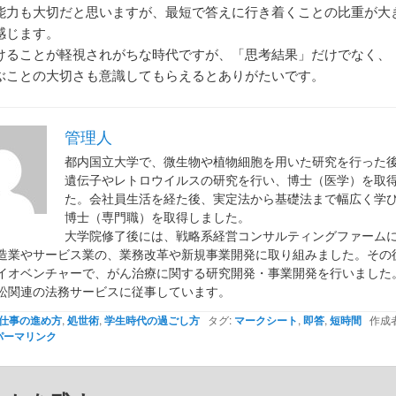
能力も大切だと思いますが、最短で答えに行き着くことの比重が大
感じます。
けることが軽視されがちな時代ですが、「思考結果」だけでなく、
ぶことの大切さも意識してもらえるとありがたいです。
管理人
都内国立大学で、微生物や植物細胞を用いた研究を行った
遺伝子やレトロウイルスの研究を行い、博士（医学）を取
た。会社員生活を経た後、実定法から基礎法まで幅広く学
博士（専門職）を取得しました。
大学院修了後には、戦略系経営コンサルティングファーム
造業やサービス業の、業務改革や新規事業開発に取り組みました。その
イオベンチャーで、がん治療に関する研究開発・事業開発を行いました
訟関連の法務サービスに従事しています。
仕事の進め方
,
処世術
,
学生時代の過ごし方
タグ:
マークシート
,
即答
,
短時間
作成者
パーマリンク