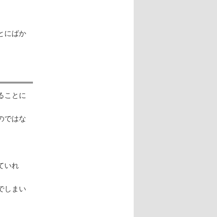
とにばか
ることに
のではな
ていれ
でしまい