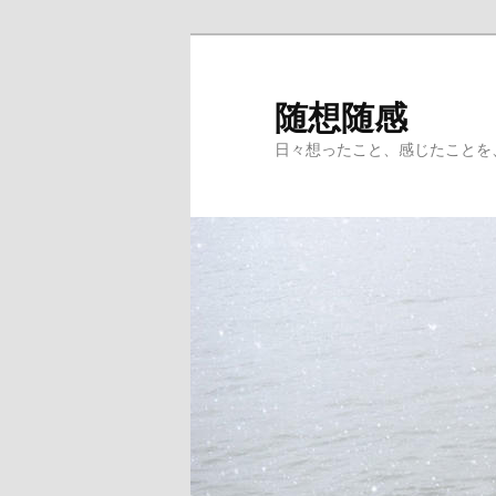
メ
イ
ン
随想随感
コ
日々想ったこと、感じたことを
ン
テ
ン
ツ
へ
移
動