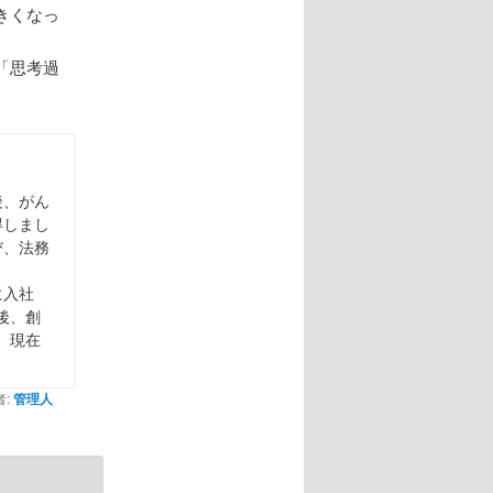
きくなっ
「思考過
後、がん
得しまし
び、法務
に入社
後、創
。現在
:
管理人