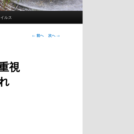
ウイルス
投
←
前へ
次へ
→
稿
ナ
ビ
重視
ゲ
ー
れ
シ
ョ
ン