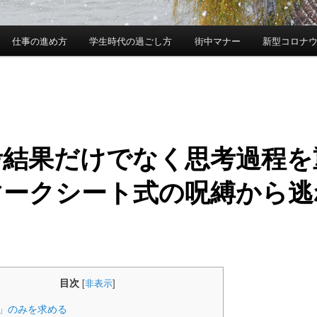
仕事の進め方
学生時代の過ごし方
街中マナー
新型コロナ
考結果だけでなく思考過程を
マークシート式の呪縛から逃
～
目次
[
非表示
]
」のみを求める