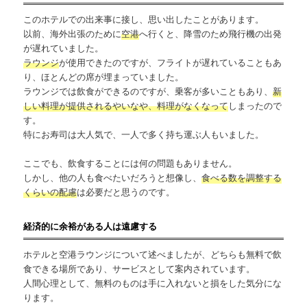
このホテルでの出来事に接し、思い出したことがあります。
以前、海外出張のために
空港
へ行くと、降雪のため飛行機の出発
が遅れていました。
ラウンジ
が使用できたのですが、フライトが遅れていることもあ
り、ほとんどの席が埋まっていました。
ラウンジでは飲食ができるのですが、乗客が多いこともあり、
新
しい料理が提供されるやいなや、料理がなくなって
しまったので
す。
特にお寿司は大人気で、一人で多く持ち運ぶ人もいました。
ここでも、飲食することには何の問題もありません。
しかし、他の人も食べたいだろうと想像し、
食べる数を調整する
くらいの配慮
は必要だと思うのです。
経済的に余裕がある人は遠慮する
ホテルと空港ラウンジについて述べましたが、どちらも無料で飲
食できる場所であり、サービスとして案内されています。
人間心理として、無料のものは手に入れないと損をした気分にな
ります。