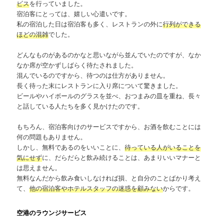
ビス
を行っていました。
宿泊客にとっては、嬉しい心遣いです。
私の宿泊した日は宿泊客も多く、レストランの外に
行列ができる
ほどの混雑
でした。
どんなものがあるのかなと思いながら並んでいたのですが、なか
なか席が空かずしばらく待たされました。
混んでいるのですから、待つのは仕方がありません。
長く待った末にレストランに入り席について驚きました。
ビールやハイボールのグラスを並べ、おつまみの皿を重ね、長々
と話している人たちを多く見かけたのです。
もちろん、宿泊客向けのサービスですから、お酒を飲むことには
何の問題もありません。
しかし、無料であるのをいいことに、
待っている人がいることを
気にせず
に、だらだらと飲み続けることは、あまりいいマナーと
は思えません。
無料なんだから飲み食いしなければ損、と自分のことばかり考え
て、
他の宿泊客やホテルスタッフの迷惑を顧みない
からです。
空港のラウンジサービス