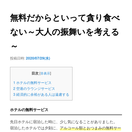
ー
稿
ナ
ビ
無料だからといって貪り食べ
ゲ
ー
ない～大人の振舞いを考える
シ
ョ
～
ン
投稿日時:
2020/07/29(水)
目次
[
非表示
]
1
ホテルの無料サービス
2
空港のラウンジサービス
3
経済的に余裕がある人は遠慮する
ホテルの無料サービス
先日ホテルに宿泊した時に、少し気になることがありました。
宿泊したホテルでは夕刻に、
アルコール類とおつまみの無料サー