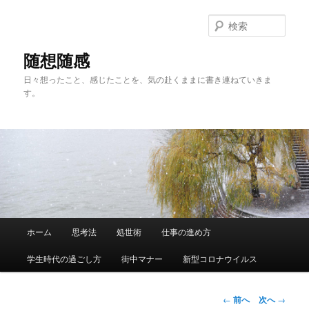
メ
イ
検
ン
索
コ
随想随感
ン
日々想ったこと、感じたことを、気の赴くままに書き連ねていきま
テ
す。
ン
ツ
へ
移
動
メ
ホーム
思考法
処世術
仕事の進め方
イ
ン
学生時代の過ごし方
街中マナー
新型コロナウイルス
メ
ニ
ュ
投
←
前へ
次へ
→