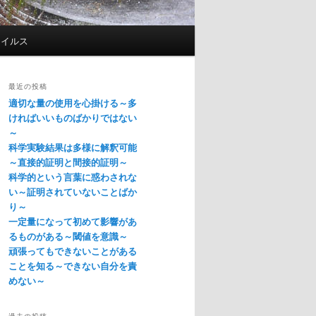
ウイルス
最近の投稿
適切な量の使用を心掛ける～多
ければいいものばかりではない
～
科学実験結果は多様に解釈可能
～直接的証明と間接的証明～
科学的という言葉に惑わされな
い～証明されていないことばか
り～
一定量になって初めて影響があ
るものがある～閾値を意識～
頑張ってもできないことがある
ことを知る～できない自分を責
めない～
過去の投稿