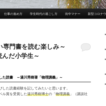
仕事の進め方
学生時代の過ごし方
街中マナー
新型コロナ
い専門書を読む楽しみ～
読んだ小学生～
した読書 ～湯川秀樹著「物理講義」～
びした読書経験を記してみたいと思います。
ベル賞を受賞した
湯川秀樹博士
の「
物理講義
」（講談社