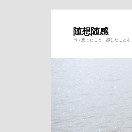
メ
サ
イ
ブ
ン
コ
随想随感
コ
ン
日々想ったこと、感じたことを
ン
テ
テ
ン
ン
ツ
ツ
へ
へ
移
移
動
動