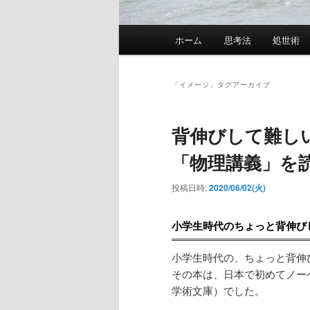
メ
ホーム
思考法
処世術
イ
ン
メ
「
イメージ
」タグアーカイブ
ニ
ュ
背伸びして難し
ー
「物理講義」を
投稿日時:
2020/06/02(火)
小学生時代のちょっと背伸び
小学生時代の、ちょっと背伸
その本は、日本で初めてノー
学術文庫）でした。