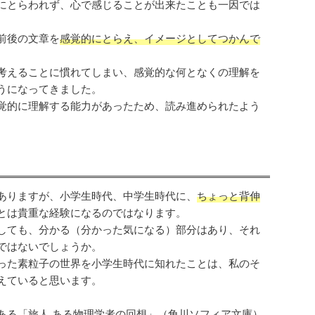
にとらわれず、心で感じることが出来たことも一因では
前後の文章を
感覚的にとらえ、イメージとしてつかんで
考えることに慣れてしまい、感覚的な何となくの理解を
うになってきました。
覚的に理解する能力があったため、読み進められたよう
ありますが、小学生時代、中学生時代に、
ちょっと背伸
とは貴重な経験になるのではなります。
しても、分かる（分かった気になる）部分はあり、それ
ではないでしょうか。
った素粒子の世界を小学生時代に知れたことは、私のそ
えていると思います。
ある「
旅人 ある物理学者の回想
」（角川ソフィア文庫）