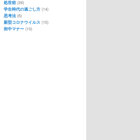
処世術
(26)
学生時代の過ごし方
(14)
思考法
(6)
新型コロナウイルス
(15)
街中マナー
(10)