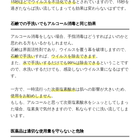
15秒ほどでウイルスを不活化できる
とされていますので、15秒を
過ぎたならば洗い流してしまっても効果は変わらないはずです。
石鹸での手洗いでもアルコール消毒と同じ効果
アルコール消毒をしない場合、手指消毒はどうすればよいのかと
思われる方もいるかもしれません。
石鹸は界面活性剤であり、ウイルスを覆う幕を破壊しますので、
石鹸で手洗い
すれば、
ウイルスを除去できます
。
また、
水で手洗いするだけでも99%は除去できる
ということです
ので、水洗いするだけでも、感染しないウイルス量になるはずで
す。
一方で、一時流行った
次亜塩素酸水
は肌への影響が大きいため、
使用をお勧めしません
。
もしも、アルコールと思って次亜塩素酸水をシュッとしてしまっ
た場合、塩素臭で気付きますので、私ならすぐに洗い流してしま
います。
医薬品は適切な使用量を守らないと危険