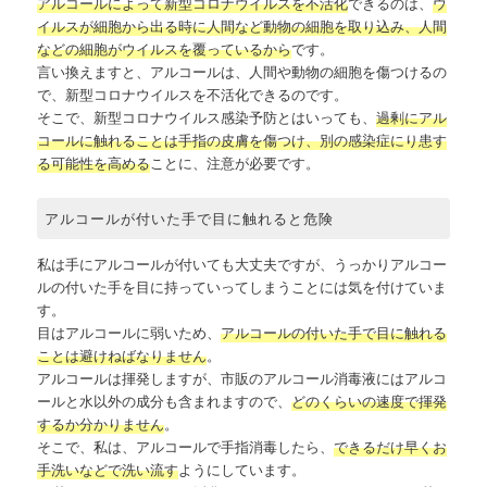
アルコールによって新型コロナウイルスを不活化
できるのは、
ウ
イルスが細胞から出る時に人間など動物の細胞を取り込み、人間
などの細胞がウイルスを覆っているから
です。
言い換えますと、アルコールは、人間や動物の細胞を傷つけるの
で、新型コロナウイルスを不活化できるのです。
そこで、新型コロナウイルス感染予防とはいっても、
過剰にアル
コールに触れることは手指の皮膚を傷つけ、別の感染症にり患す
る可能性を高める
ことに、注意が必要です。
アルコールが付いた手で目に触れると危険
私は手にアルコールが付いても大丈夫ですが、うっかりアルコー
ルの付いた手を目に持っていってしまうことには気を付けていま
す。
目はアルコールに弱いため、
アルコールの付いた手で目に触れる
ことは避けねばなりません
。
アルコールは揮発しますが、市販のアルコール消毒液にはアルコ
ールと水以外の成分も含まれますので、
どのくらいの速度で揮発
するか分かりません
。
そこで、私は、アルコールで手指消毒したら、
できるだけ早くお
手洗いなどで洗い流す
ようにしています。