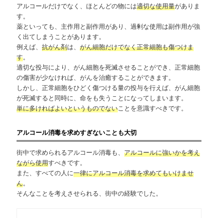
アルコールだけでなく、ほとんどの物には
適切な使用量
がありま
す。
薬といっても、主作用と副作用があり、過剰な使用は副作用が強
く出てしまうことがあります。
例えば、
抗がん剤
は、
がん細胞だけでなく正常細胞も傷つけま
す
。
適切な投与により、がん細胞を死滅させることができ、正常細胞
の傷害が少なければ、がんを治癒することができます。
しかし、正常細胞をひどく傷つける量の投与を行えば、がん細胞
が死滅すると同時に、命をも失うことになってしまいます。
単に多ければよいというものでない
ことを意識すべきです。
アルコール消毒を求めすぎないことも大切
街中で求められるアルコール消毒も、
アルコールに強いかを考え
ながら使用
すべきです。
また、すべての人に
一律にアルコール消毒を求めてもいけませ
ん
。
そんなことを考えさせられる、街中の経験でした。