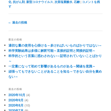
化
,
抗がん剤
,
新型コロナウイルス
,
次亜塩素酸水
,
石鹸
|
コメントを残
す
投
←
過去の投稿
稿
ナ
ビ
最近の投稿
ゲ
適切な量の使用を心掛ける～多ければいいものばかりではない～
ー
科学実験結果は多様に解釈可能～直接的証明と間接的証明～
シ
科学的という言葉に惑わされない～証明されていないことばかり
ョ
～
ン
一定量になって初めて影響があるものがある～閾値を意識～
頑張ってもできないことがあることを知る～できない自分を責め
ない～
過去の投稿
2020年10月
(4)
2020年9月
(4)
2020年8月
(10)
2020年7月
(9)