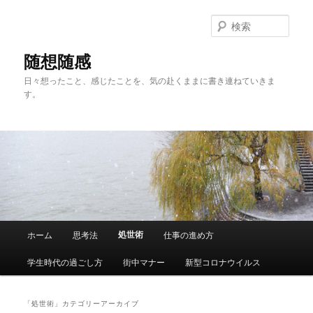
メ
サ
イ
ブ
検
ン
コ
索
コ
ン
随想随感
ン
テ
日々想ったこと、感じたことを、気の赴くままに書き連ねていきま
テ
ン
す。
ン
ツ
ツ
へ
へ
移
移
動
動
メ
処世術
ホーム
思考法
仕事の進め方
イ
ン
学生時代の過ごし方
街中マナー
新型コロナウイルス
メ
ニ
ュ
「
処世術
」カテゴリーアーカイブ